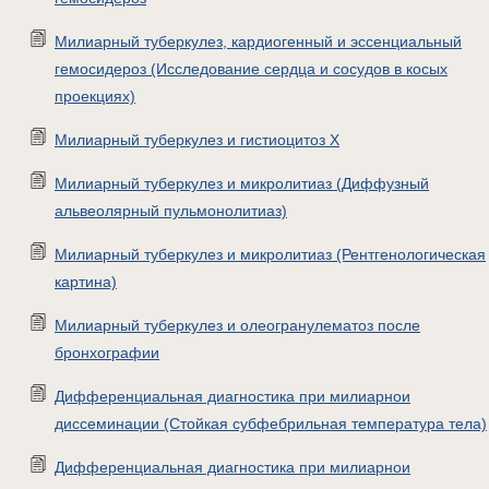
Милиарный туберкулез, кардиогенный и эссенциальный
гемосидероз (Исследование сердца и сосудов в косых
проекциях)
Милиарный туберкулез и гистиоцитоз X
Милиарный туберкулез и микролитиаз (Диффузный
альвеолярный пульмонолитиаз)
Милиарный туберкулез и микролитиаз (Рентгенологическая
картина)
Милиарный туберкулез и олеогранулематоз после
бронхографии
Дифференциальная диагностика при милиарнои
диссеминации (Стойкая субфебрильная температура тела)
Дифференциальная диагностика при милиарнои