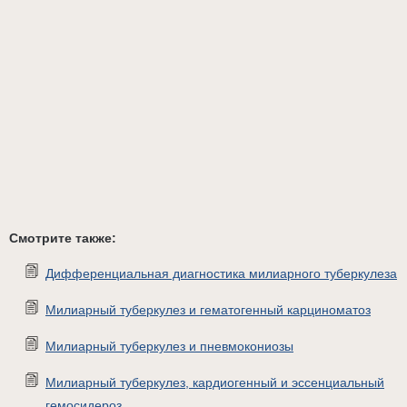
Смотрите также:
Дифференциальная диагностика милиарного туберкулеза
Милиарный туберкулез и гематогенный карциноматоз
Милиарный туберкулез и пневмокониозы
Милиарный туберкулез, кардиогенный и эссенциальный
гемосидероз