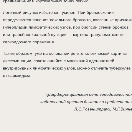
средненижних и кортикальных зонах легких.
Легочный рисунок избыточен, усилен. При бронхоскопии
определяются явления локального бронхита, косвенные признак
гиперплазии лимфатических узлов, при биопсии стенки бронхов
или трансбронхиальной пункции — картина гранулематозного
саркоидозного поражения.
Таким образом, уже на основании рентгенологической картины
диссеминации, сочетающейся с массивной аденопатией
внутригрудных лимфатических узлов, можно отличить туберкулез
от саркоидоза.
«Дифференциальная рентгенодиагности
заболеваний органов дыхания и средостения
Л.С.Розенштраух, М.Г.Винн