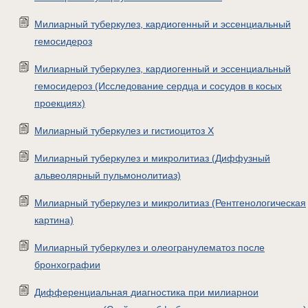
Милиарный туберкулез, кардиогенный и эссенциальный
гемосидероз
Милиарный туберкулез, кардиогенный и эссенциальный
гемосидероз (Исследование сердца и сосудов в косых
проекциях)
Милиарный туберкулез и гистиоцитоз X
Милиарный туберкулез и микролитиаз (Диффузный
альвеолярный пульмонолитиаз)
Милиарный туберкулез и микролитиаз (Рентгенологическая
картина)
Милиарный туберкулез и олеогранулематоз после
бронхографии
Дифференциальная диагностика при милиарнои