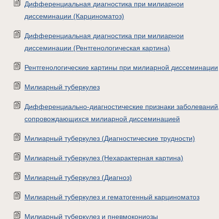
Дифференциальная диагностика при милиарнои
диссеминации (Карциноматоз)
Дифференциальная диагностика при милиарнои
диссеминации (Рентгенологическая картина)
Рентгенологические картины при милиарной диссеминации
Милиарный туберкулез
Дифференциально-диагностические признаки заболеваний
сопровождающихся милиарной диссеминацией
Милиарный туберкулез (Диагностические трудности)
Милиарный туберкулез (Нехарактерная картина)
Милиарный туберкулез (Диагноз)
Милиарный туберкулез и гематогенный карциноматоз
Милиарный туберкулез и пневмокониозы