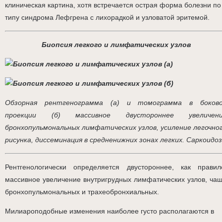
клиническая картина, хотя встречается острая форма болезни по
типу синдрома Лефгрена с лихорадкой и узловатой эритемой.
Биопсия легкого и лимфатических узлов
Обзорная рентгенограмма (а) и томограмма в боков
проекции (б) массивное двустороннее увеличен
бронхопульмональных лимфатических узлов, усиление легочно
рисунка, диссеминация в средненижних зонах легких. Саркоидоз
Рентгенологически определяется двустороннее, как правил
массивное увеличение внутригрудных лимфатических узлов, ча
бронхопульмональных и трахеобронхиальных.
Милиароподобные изменения наиболее густо располагаются в