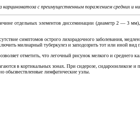
 карциноматоза с преимущественным поражением средних и ни
личине отдельных элементов диссеминации (диаметр 2 — 3 мм),
утствие симптомов острого лихорадочного заболевания, медлен
лючить милиарный туберкулез и заподозрить тот или иной вид 
озволяет отметить, что легочный рисунок мелкого и среднего ка
ются в кортикальных зонах. При сидерозе, сидарооиликозе и п
чно обызвествленяые лимфатические узлы.