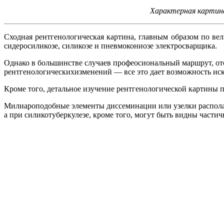
Характерная картина
Сходная рентгенологическая картина, главным образом по ве
сидеросиликозе, силикозе и пневмокониозе электросварщика.
Однако в большинстве случаев профеосиональный маршрут, отс
рентгенологическихизменений — все это дает возможность иск
Кроме того, детальное изучение рентгенологической картины п
Милиароподобные элементы диссеминации или узелки располага
а при силикотуберкулезе, кроме того, могут быть видны части