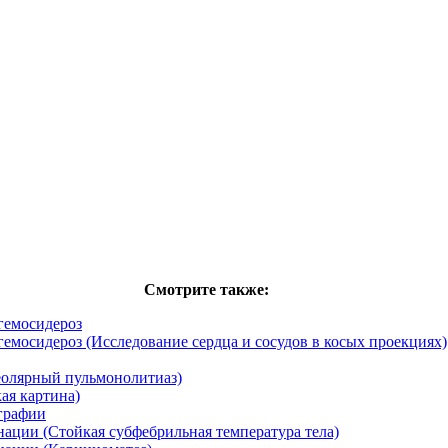
Смотрите также:
гемосидероз
емосидероз (Исследование сердца и сосудов в косых проекциях)
еолярный пульмонолитиаз)
ая картина)
графии
ации (Стойкая субфебрильная температура тела)