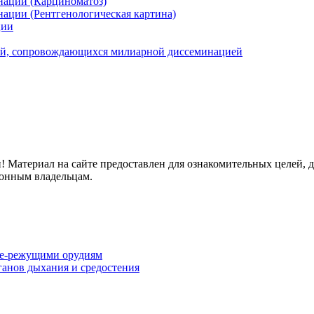
нации (Карциноматоз)
ации (Рентгенологическая картина)
ции
ий, сопровождающихся милиарной диссеминацией
ри! Материал на сайте предоставлен для ознакомительных целей, 
конным владельцам.
ще-режущими орудиям
анов дыхания и средостения