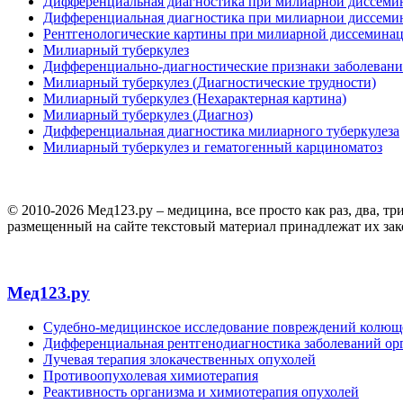
Дифференциальная диагностика при милиарнои диссеми
Дифференциальная диагностика при милиарнои диссемин
Рентгенологические картины при милиарной диссемина
Милиарный туберкулез
Дифференциально-диагностические признаки заболеван
Милиарный туберкулез (Диагностические трудности)
Милиарный туберкулез (Нехарактерная картина)
Милиарный туберкулез (Диагноз)
Дифференциальная диагностика милиарного туберкулеза
Милиарный туберкулез и гематогенный карциноматоз
© 2010-2026 Мед123.ру – медицина, все просто как раз, два, т
размещенный на сайте текстовый материал принадлежат их за
Мед123.ру
Судебно-медицинское исследование повреждений колю
Дифференциальная рентгенодиагностика заболеваний орг
Лучевая терапия злокачественных опухолей
Противоопухолевая химиотерапия
Реактивность организма и химиотерапия опухолей