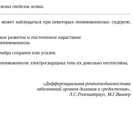
жних отделов легких.
 может наблюдаться при некоторых пневмокониозах: сидерозе,
ное развитие и постепенное нарастание
пневмокоииоза.
либра сохранен или усилен.
невмокониозе электросварщика тень их довольно интенсивна,
«Дифференциальная рентгенодиагностика
заболеваний органов дыхания и средостения»,
Л.С.Розенштраух, М.Г.Виннер