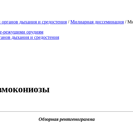
 органов дыхания и средостения
/
Милиарная диссеминация
/
Ми
ще-режущими орудиям
анов дыхания и средостения
вмокониозы
Обзорная рентгенограмма