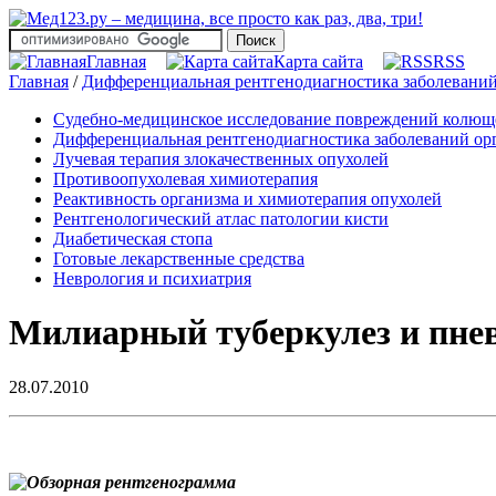
Главная
Карта сайта
RSS
Главная
/
Дифференциальная рентгенодиагностика заболеваний
Судебно-медицинское исследование повреждений колю
Дифференциальная рентгенодиагностика заболеваний орг
Лучевая терапия злокачественных опухолей
Противоопухолевая химиотерапия
Реактивность организма и химиотерапия опухолей
Рентгенологический атлас патологии кисти
Диабетическая стопа
Готовые лекарственные средства
Неврология и психиатрия
Милиарный туберкулез и пне
28.07.2010