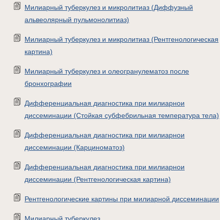
Милиарный туберкулез и микролитиаз (Диффузный
альвеолярный пульмонолитиаз)
Милиарный туберкулез и микролитиаз (Рентгенологическая
картина)
Милиарный туберкулез и олеогранулематоз после
бронхографии
Дифференциальная диагностика при милиарнои
диссеминации (Стойкая субфебрильная температура тела)
Дифференциальная диагностика при милиарнои
диссеминации (Карциноматоз)
Дифференциальная диагностика при милиарнои
диссеминации (Рентгенологическая картина)
Рентгенологические картины при милиарной диссеминации
Милиарный туберкулез