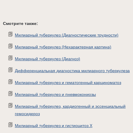
Смотрите также:
Милиарный туберкулез (Диагностические трудности)
Милиарный туберкулез (Нехарактерная картина)
Милиарный туберкулез (Диагноз)
Дифференциальная диагностика милиарного туберкулеза
Милиарный туберкулез и гематогенный карциноматоз
Милиарный туберкулез и пневмокониозы
Милиарный туберкулез, кардиогенный и эссенциальный
гемосидероз
Милиарный туберкулез и гистиоцитоз X