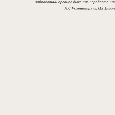
заболеваний органов дыхания и средостения
Л.С.Розенштраух, М.Г.Винн