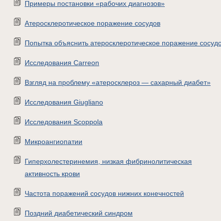
Примеры постановки «рабочих диагнозов»
Атеросклеротическое поражение сосудов
Попытка объяснить атеросклеротическое поражение сосуд
Исследования Carreon
Взгляд на проблему «атеросклероз — сахарный диабет»
Исследования Giugliano
Исследования Scoppola
Микроангиопатии
Гиперхолестеринемия, низкая фибринолитическая
активность крови
Частота поражений сосудов нижних конечностей
Поздний диабетический синдром