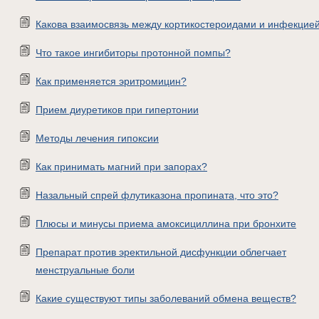
Какова взаимосвязь между кортикостероидами и инфекцие
Что такое ингибиторы протонной помпы?
Как применяется эритромицин?
Прием диуретиков при гипертонии
Методы лечения гипоксии
Как принимать магний при запорах?
Назальный спрей флутиказона пропината, что это?
Плюсы и минусы приема амоксициллина при бронхите
Препарат против эректильной дисфункции облегчает
менструальные боли
Какие существуют типы заболеваний обмена веществ?