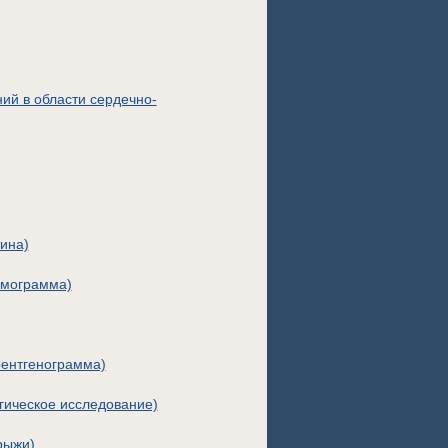
ий в области сердечно-
ина)
омограмма)
ентгенограмма)
гическое исследование)
рыжи)