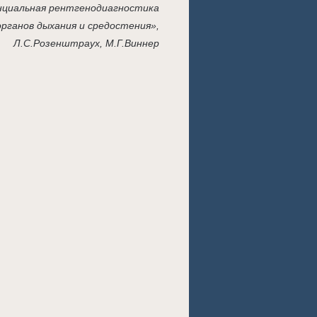
циальная рентгенодиагностика
органов дыхания и средостения»,
Л.С.Розенштраух, М.Г.Виннер