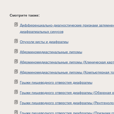
Смотрите также:
Дифференциально-диагностические признаки затемнен
диафрагмальных синусов
Опухоли кисты и диафрагмы
Абдоминомедиастиналыные липомы
Абдоминомедиастиналыные липомы (Клиническая карт
Абдоминомедиастиналыные липомы (Компьютерная т
Грыжи пищеводного отверстия диафрагмы
Грыжи пищеводного отверстия диафрагмы (Обзорная р
Грыжи пищеводного отверстия диафрагмы (Рентгеноло
Грыжи пищеводного отверстия диафрагмы (Признаки г