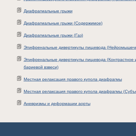
Диафрагмальные грыжи
Диафрагмальные грыжи (Содержимое)
Диафрагмальные грыжи (Газ)
Эпифренальные дивертикулы пищевода (Нейромышечн
Эпифренальные дивертикулы пищевода (Контрастное 
бариевой взвеси)
Местная релаксация правого купола диафрагмы
Местная релаксация правого купола диафрагмы (Суб
Аневризмы и деформации аорты