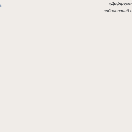
«Дифферен
а
заболеваний 