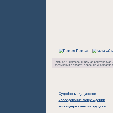
Главная
Главная
/
Дифференциальная рентгенодиагно
затемнения в области сердечно-диафрагма
Судебно-медицинское
исследование повреждений
колюще-режущими орудиям