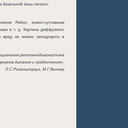
 базальной зоны легкого,
ромом Рейно, кожно-суставным
шки и т. д. Картина диффузного
з вряд ли можно заподозрить в
циальная рентгенодиагностика
органов дыхания и средостения»,
Л.С.Розенштраух, М.Г.Виннер