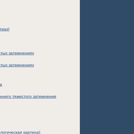
тиаз)
тых затемнениях
тых затемнениях
а
ннего тяжистого затемнения
логическая картина)