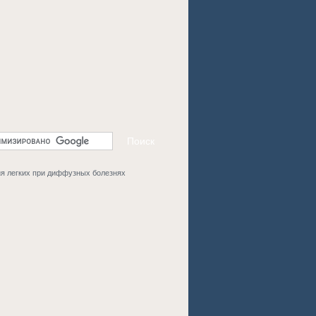
я легких при диффузных болезнях