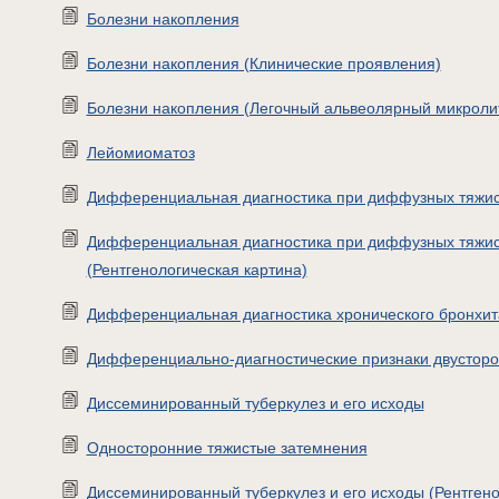
Болезни накопления
Болезни накопления (Клинические проявления)
Болезни накопления (Легочный альвеолярный микроли
Лейомиоматоз
Дифференциальная диагностика при диффузных тяжис
Дифференциальная диагностика при диффузных тяжис
(Рентгенологическая картина)
Дифференциальная диагностика хронического бронхит
Дифференциально-диагностические признаки двусторо
Диссеминированный туберкулез и его исходы
Односторонние тяжистые затемнения
Диссеминированный туберкулез и его исходы (Рентгено