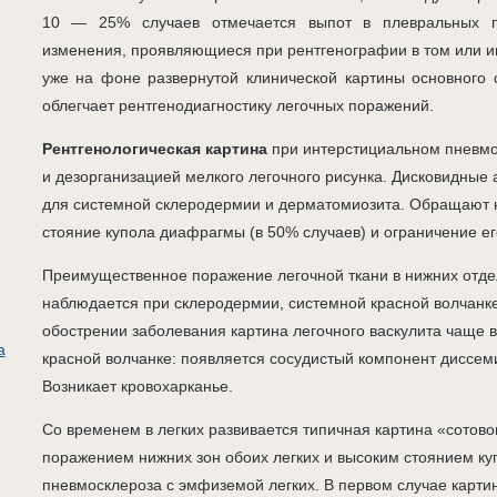
10 — 25% случаев отмечается выпот в плевральных по
изменения, проявляющиеся при рентгенографии в том или и
уже на фоне развернутой клинической картины основного 
облегчает рентгенодиагностику легочных поражений.
Рентгенологическая картина
при интерстициальном пневмо
и дезорганизацией мелкого легочного рисунка. Дисковидные
для системной склеродермии и дерматомиозита. Обращают 
стояние купола диафрагмы (в 50% случаев) и ограничение ег
Преимущественное поражение легочной ткани в нижних отде
наблюдается при склеродермии, системной красной волчанк
обострении заболевания картина легочного васкулита чаще 
а
красной волчанке: появляется сосудистый компонент диссем
Возникает кровохарканье.
Со временем в легких развивается типичная картина «сотов
поражением нижних зон обоих легких и высоким стоянием к
пневмосклероза с эмфиземой легких. В первом случае карти