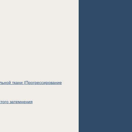
льной ткани (Прогрессирование
того затемнения