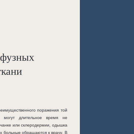
ффузных
ткани
преимущественного поражения той
а могут длительное время не
олчанке или склеродермии, одышка
х больные обращаются к врачу. В