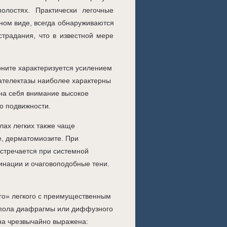
лостях. Практически легочные
ном виде, всегда обнаруживаются
страдания, что в известной мере
ните характеризуется усилением
 ателектазы наиболее характерны
на себя внимание высокое
о подвижности.
лах легких также чаще
е, дерматомиозите. При
встречается при системной
инации и очаговоподобные тени.
ого» легкого с преимущественным
упола диафрагмы или диффузного
на чрезвычайно выражена: