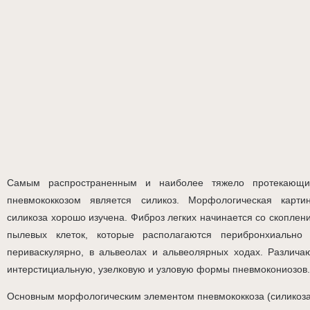
Самым распространенным и наиболее тяжело протекающ
пневмококкозом является силикоз. Морфологическая карти
силикоза хорошо изучена. Фиброз легких начинается со скоплен
пылевых клеток, которые располагаются перибронхиально
периваскулярно, в альвеолах и альвеолярных ходах. Различа
интерстициальную, узелковую и узловую формы пневмокониозов.
Основным морфологическим элементом пневмококкоза (силикоза