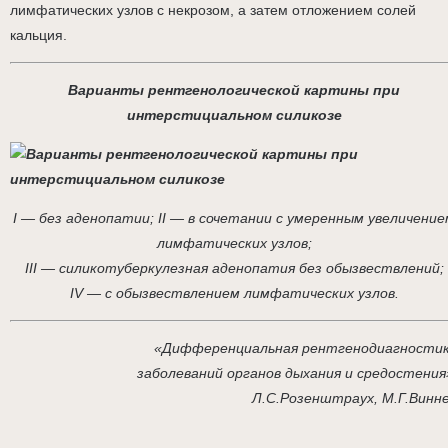
лимфатических узлов с некрозом, а затем отложением солей
кальция.
Варианты рентгенологической картины при
интерстициальном силикозе
I — без аденопатии; II — в сочетании с умеренным увеличение
лимфатических узлов;
III — силикотуберкулезная аденопатия без обызвествлений;
IV — с обызвествлением лимфатических узлов.
«Дифференциальная рентгенодиагности
заболеваний органов дыхания и средостения
Л.С.Розенштраух, М.Г.Винн