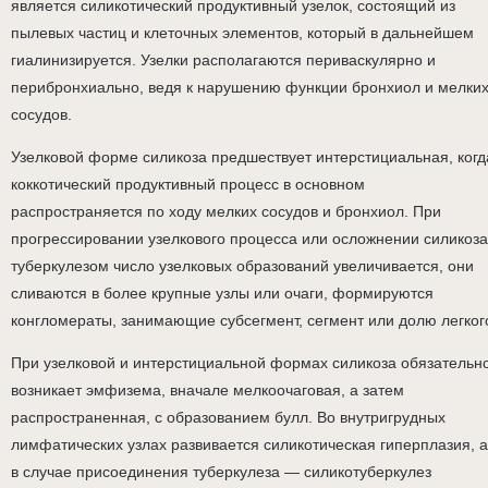
является силикотический продуктивный узелок, состоящий из
пылевых частиц и клеточных элементов, который в дальнейшем
гиалинизируется. Узелки располагаются периваскулярно и
перибронхиально, ведя к нарушению функции бронхиол и мелки
сосудов.
Узелковой форме силикоза предшествует интерстициальная, когд
коккотический продуктивный процесс в основном
распространяется по ходу мелких сосудов и бронхиол. При
прогрессировании узелкового процесса или осложнении силикоза
туберкулезом число узелковых образований увеличивается, они
сливаются в более крупные узлы или очаги, формируются
конгломераты, занимающие субсегмент, сегмент или долю легког
При узелковой и интерстициальной формах силикоза обязательн
возникает эмфизема, вначале мелкоочаговая, а затем
распространенная, с образованием булл. Во внутригрудных
лимфатических узлах развивается силикотическая гиперплазия, а
в случае присоединения туберкулеза — силикотуберкулез