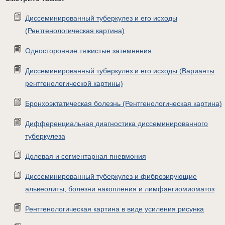
Диссеминированный туберкулез и его исходы
(Рентгенологическая картина)
Односторонние тяжистые затемнения
Диссеминированный туберкулез и его исходы (Варианты
рентгенологической картины)
Бронхоэктатическая болезнь (Рентгенологическая картина)
Дифференциальная диагностика диссеминированного
туберкулеза
Долевая и сегментарная пневмония
Диссеминированный туберкулез и фиброзирующие
альвеолиты, болезни накопления и лимфангиомиоматоз
Рентгенологическая картина в виде усиления рисунка