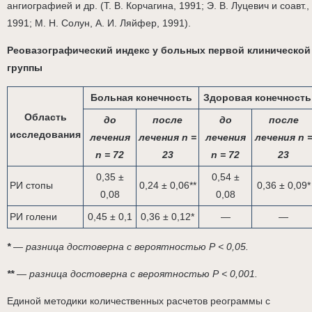
ангиографией и др. (Т. В. Корчагина, 1991; Э. В. Луцевич и соавт.,
1991; М. Н. Солун, А. И. Ляйфер, 1991).
Реовазографический индекс у больных первой клинической
группы
Больная конечность
Здоровая конечность
Область
до
после
до
после
исследования
лечения
лечения n =
лечения
лечения n 
n = 72
23
n = 72
23
0,35 ±
0,54 ±
РИ стопы
0,24 ± 0,06**
0,36 ± 0,09*
0,08
0,08
РИ голени
0,45 ± 0,1
0,36 ± 0,12*
—
—
*
— разница достоверна с вероятностью Р < 0,05.
**
— разница достоверна с вероятностью Р < 0,001.
Единой методики количественных расчетов реограммы с