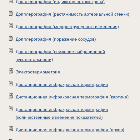
Допплерография (индикатор потока крови)
Допплерография (растяжимость артериальной стенки)
Допплерография (морфоструктурные изменения)
Допплерография (поражение сосудов)
Допплерография (снижение вибрационной
чувствительности)
Электротермометрия
Дистанционная инфракрасная термография
Дистанционная инфракрасная термография (картина)
Дистанционная инфракрасная термография
(количественные изменения показателей)
Дистанционная инфракрасная термография (архив)