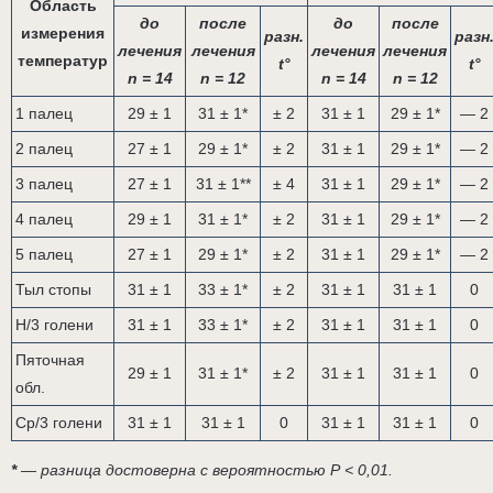
Область
до
после
до
после
измерения
разн.
разн
лечения
лечения
лечения
лечения
температур
t°
t°
n = 14
n = 12
n = 14
n = 12
1 палец
29 ± 1
31 ± 1*
± 2
31 ± 1
29 ± 1*
— 2
2 палец
27 ± 1
29 ± 1*
± 2
31 ± 1
29 ± 1*
— 2
3 палец
27 ± 1
31 ± 1**
± 4
31 ± 1
29 ± 1*
— 2
4 палец
29 ± 1
31 ± 1*
± 2
31 ± 1
29 ± 1*
— 2
5 палец
27 ± 1
29 ± 1*
± 2
31 ± 1
29 ± 1*
— 2
Тыл стопы
31 ± 1
33 ± 1*
± 2
31 ± 1
31 ± 1
0
Н/3 голени
31 ± 1
33 ± 1*
± 2
31 ± 1
31 ± 1
0
Пяточная
29 ± 1
31 ± 1*
± 2
31 ± 1
31 ± 1
0
обл.
Ср/3 голени
31 ± 1
31 ± 1
0
31 ± 1
31 ± 1
0
*
— разница достоверна с вероятностью Р < 0,01.