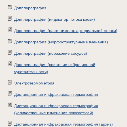
Допплерография
Допплерография (индикатор потока крови)
Допплерография (растяжимость артериальной стенки)
Допплерография (морфоструктурные изменения)
Допплерография (поражение сосудов)
Допплерография (снижение вибрационной
чувствительности)
Электротермометрия
Дистанционная инфракрасная термография
Дистанционная инфракрасная термография
(количественные изменения показателей)
Дистанционная инфракрасная термография (архив)