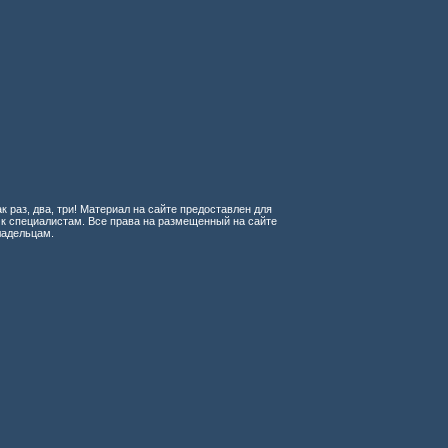
к раз, два, три! Материал на сайте предоставлен для
 к специалистам. Все права на размещенный на сайте
ладельцам.
 орудиям
ия и средостения