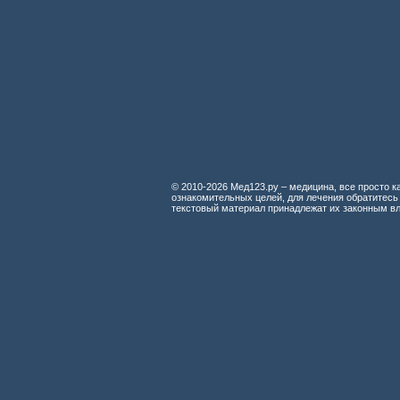
© 2010-2026 Мед123.ру – медицина, все просто ка
ознакомительных целей, для лечения обратитесь
текстовый материал принадлежат их законным в
Мед123.ру
Судебно-медицинское исследование повреждений колюще-режущими
Дифференциальная рентгенодиагностика заболеваний органов дыхан
Лучевая терапия злокачественных опухолей
Противоопухолевая химиотерапия
Реактивность организма и химиотерапия опухолей
Рентгенологический атлас патологии кисти
Диабетическая стопа
Готовые лекарственные средства
Неврология и психиатрия