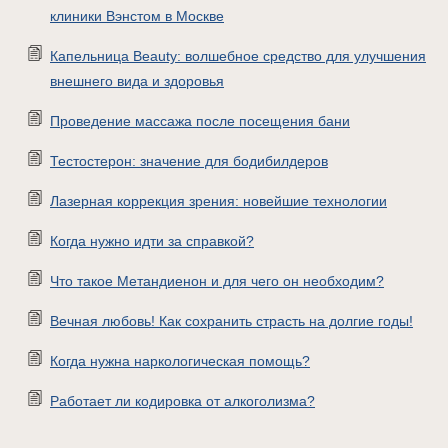
клиники Вэнстом в Москве
Капельница Beauty: волшебное средство для улучшения
внешнего вида и здоровья
Проведение массажа после посещения бани
Тестостерон: значение для бодибилдеров
Лазерная коррекция зрения: новейшие технологии
Когда нужно идти за справкой?
Что такое Метандиенон и для чего он необходим?
Вечная любовь! Как сохранить страсть на долгие годы!
Когда нужна наркологическая помощь?
Работает ли кодировка от алкоголизма?