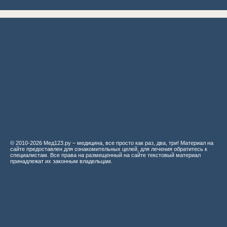
© 2010-2026 Мед123.ру – медицина, все просто как раз, два, три! Материал на
сайте предоставлен для ознакомительных целей, для лечения обратитесь к
специалистам. Все права на размещенный на сайте текстовый материал
принадлежат их законным владельцам.
Мед123.ру
Судебно-медицинское исследование повреждений колюще-режущими
орудиям
Дифференциальная рентгенодиагностика заболеваний органов
дыхания и средостения
Лучевая терапия злокачественных опухолей