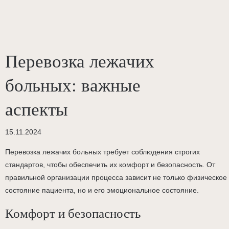
Перевозка лежачих
больных: важные
аспекты
15.11.2024
Перевозка лежачих больных требует соблюдения строгих
стандартов, чтобы обеспечить их комфорт и безопасность. От
правильной организации процесса зависит не только физическое
состояние пациента, но и его эмоциональное состояние.
Комфорт и безопасность