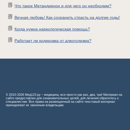
Что такое Метандиенон и для чего он необходим?
Вечная любовь! Как сохранить страсть на долгие годы!
Когда нужна наркологическая помощь?
Работает ли кодировка от алкоголизма?
© 2010-2026 Мед123.ру – медицина, все просто как раз, два, три! Материал на
сайте предоставлен для ознакомительных целей, для лечения обратитесь к
специалистам. Все права на размещенный на сайте текстовый материал
принадлежат их законным владельцам.