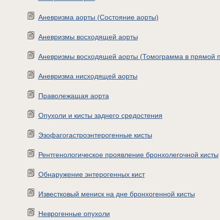
Аневризма аорты (Состояние аорты)
Аневризмы восходящей аорты
Аневризмы восходящей аорты (Томограмма в прямой 
Аневризма нисходящей аорты
Праволежащая аорта
Опухоли и кисты заднего средостения
Эзофагогастроэнтерогенные кисты
Рентгенологическое проявление бронхолегочной кисты
Обнаружение энтерогенных кист
Известковый мениск на дне бронхогенной кисты
Неврогенные опухоли