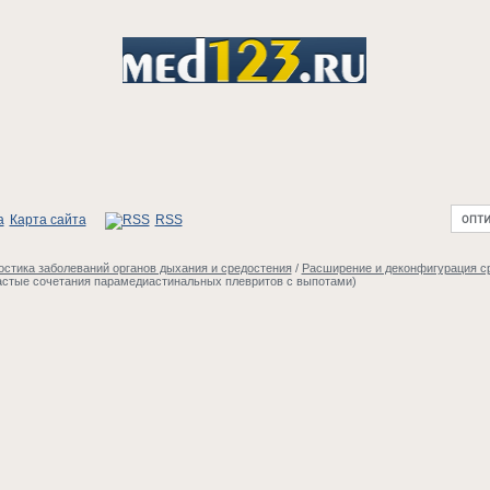
Карта сайта
RSS
стика заболеваний органов дыхания и средостения
/
Расширение и деконфигурация с
астые сочетания парамедиастинальных плевритов с выпотами)