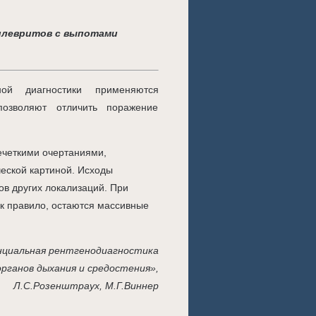
ой диагностики применяются
позволяют отличить поражение
ечеткими очертаниями,
еской картиной. Исходы
в других локализаций. При
ак правило, остаются массивные
циальная рентгенодиагностика
органов дыхания и средостения»,
Л.С.Розенштраух, М.Г.Виннер