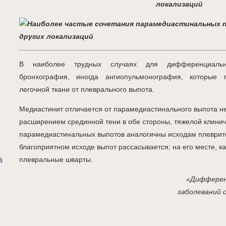
локализаций
В наиболее трудных случаях для дифференциальн
бронхография, иногда ангиопульмонография, которые 
легочной ткани от плеврального выпота.
Медиастинит отличается от парамедиастинального выпота н
расширением срединной тени в обе стороны, тяжелой клинич
парамедиастинальных выпотов аналогичны исходам плеврито
благоприятном исходе выпот рассасывается; на его месте, к
а
плевральные шварты.
«Дифферен
заболеваний 