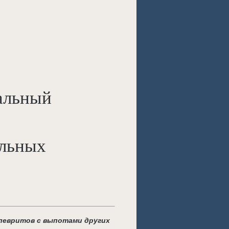
альный
альных
левритов с выпотами других