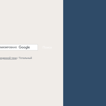
рединной тени
/
Тотальный