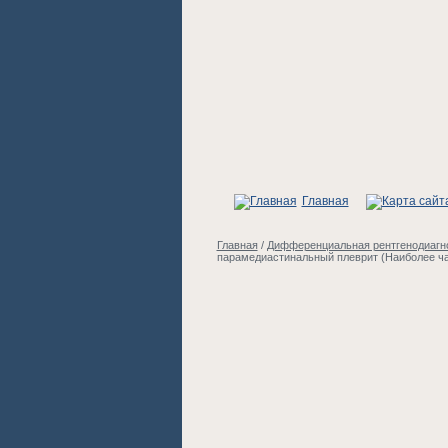
Главная
Главная
/
Дифференциальная рентгенодиагно
парамедиастинальный плеврит (Наиболее ч