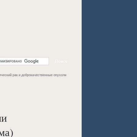
ческий рак и доброкачественные опухоли
ли
ма)