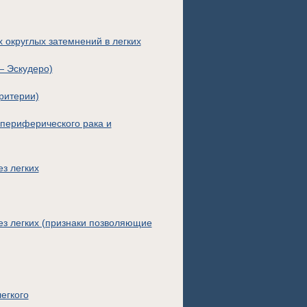
округлых затемнений в легких
— Эскудеро)
ритерии)
периферического рака и
з легких
з легких (признаки позволяющие
егкого