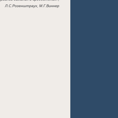
Л.С.Розенштраух, М.Г.Виннер