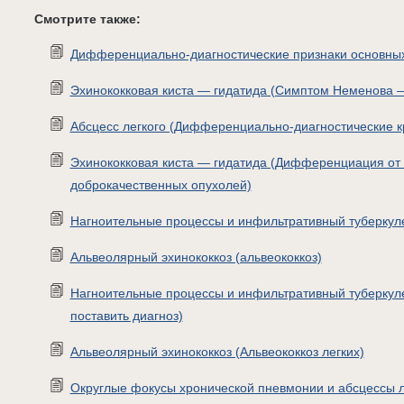
Смотрите также:
Дифференциально-диагностические признаки основных 
Эхинококковая киста — гидатида (Симптом Неменова 
Абсцесс легкого (Дифференциально-диагностические к
Эхинококковая киста — гидатида (Дифференциация от 
доброкачественных опухолей)
Нагноительные процессы и инфильтративный туберкуле
Альвеолярный эхинококкоз (альвеококкоз)
Нагноительные процессы и инфильтративный туберкуле
поставить диагноз)
Альвеолярный эхинококкоз (Альвеококкоз легких)
Округлые фокусы хронической пневмонии и абсцессы л