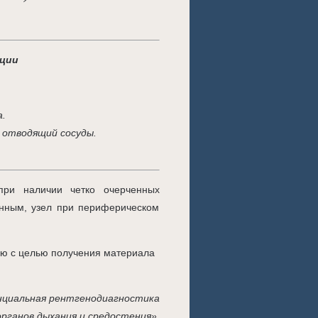
кции
а.
 отводящий сосуды.
при наличии четко очерченных
анным, узел при периферическом
цию с целью получения материала
циальная рентгенодиагностика
органов дыхания и средостения»,