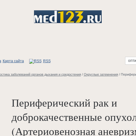
Карта сайта
RSS
стика заболеваний органов дыхания и средостения
/
Округлые затемнения
/
Перифери
Периферический рак и
доброкачественные опухо
(Артериовенозная аневриз