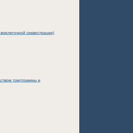
 внелегочной секвестрации)
дством томтграммы и