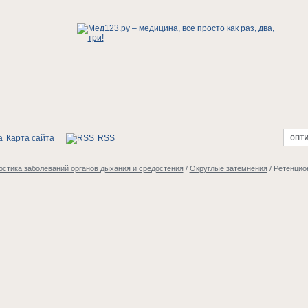
Карта сайта
RSS
стика заболеваний органов дыхания и средостения
/
Округлые затемнения
/
Ретенцио