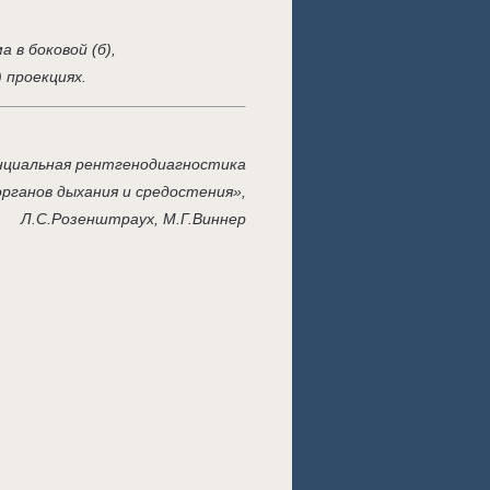
 в боковой (б),
) проекциях.
циальная рентгенодиагностика
органов дыхания и средостения»,
Л.С.Розенштраух, М.Г.Виннер