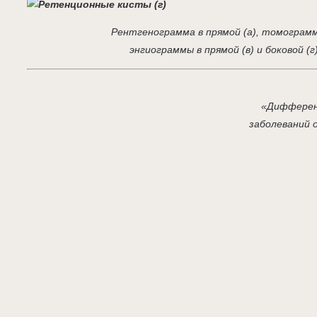
Рентгенограмма в прямой (а), томограмма
энгиограммы в прямой (в) и боковой (г
«Дифферен
заболеваний 