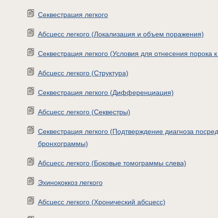
Секвестрация легкого
Абсцесс легкого (Локализация и объем поражения)
Секвестрация легкого (Условия для отнесения порока к
Абсцесс легкого (Структура)
Секвестрация легкого (Дифференциация)
Абсцесс легкого (Секвестры)
Секвестрация легкого (Подтверждение диагноза посре
бронхограммы)
Абсцесс легкого (Боковые томограммы слева)
Эхинококкоз легкого
Абсцесс легкого (Хронический абсцесс)