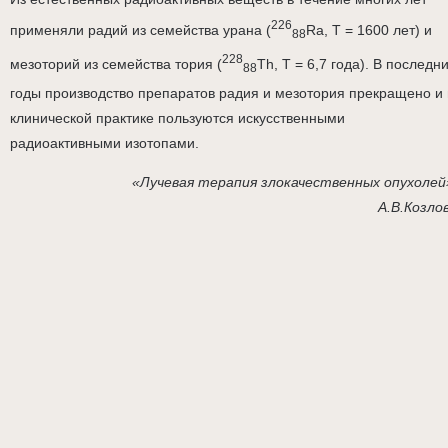
226
применяли радий из семейства урана (
Ra, Т = 1600 лет) и
88
228
мезоторий из семейства тория (
Th, Т = 6,7 года). В последн
88
годы производство препаратов радия и мезотория прекращено и 
клинической практике пользуются искусственными
радиоактивными изотопами.
«Лучевая терапия злокачественных опухолей
А.В.Козло