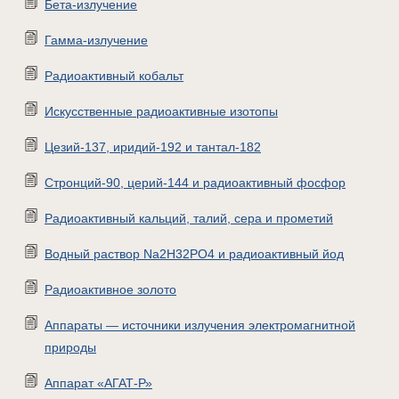
Бета-излучение
Гамма-излучение
Радиоактивный кобальт
Искусственные радиоактивные изотопы
Цезий-137, иридий-192 и тантал-182
Стронций-90, церий-144 и радиоактивный фосфор
Радиоактивный кальций, талий, сера и прометий
Водный раствор Na2H32PO4 и радиоактивный йод
Радиоактивное золото
Аппараты — источники излучения электромагнитной
природы
Аппарат «АГАТ-Р»