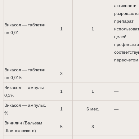
активности
разрешаетс
препарат
Викасол — таблетки
1
1
использоват
по 0,01
целей
профилакти
соответств
пересчетом
Викасол — таблетки
3
—
—
по 0,015
Викасол — ампулы
1
1
—
0,3%
Викасол — ампулы1
1
6 мес.
—
%
Винилин (Бальзам
5
3
—
Шостаковского)