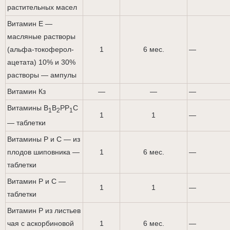
растительных масел
Витамин Е —
масляные растворы
(альфа-токоферол-
1
6 мес.
—
ацетата) 10% и 30%
растворы — ампулы
Витамин Кз
—
—
—
Витамины B
B
PP
C
1
2
1
1
1
—
— таблетки
Витамины Р и С — из
плодов шиповника —
1
6 мес.
—
таблетки
Витамин Р и С —
1
1
—
таблетки
Витамин Р из листьев
чая с аскорбиновой
1
6 мес.
—