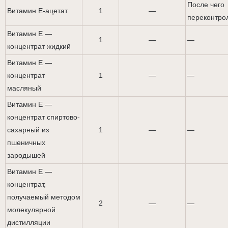
После чего
Витамин Е-ацетат
1
—
переконтро
Витамин Е —
1
—
—
концентрат жидкий
Витамин Е —
концентрат
1
—
—
масляный
Витамин Е —
концентрат спиртово-
сахарный из
1
—
—
пшеничных
зародышей
Витамин Е —
концентрат,
получаемый методом
2
—
—
молекулярной
дистилляции