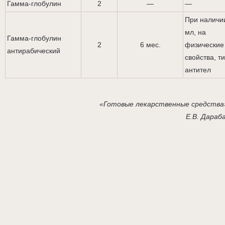
Гамма-глобулин
2
—
—
При наличи
мл, на
Гамма-глобулин
2
6 мес.
физические
антирабический
свойства, т
антител
«Готов
ые лекарственные средства
Е.В. Дараб