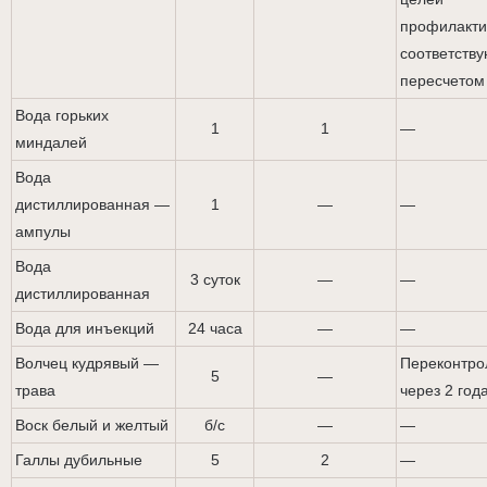
профилакти
соответств
пересчетом
Вода горьких
1
1
—
миндалей
Вода
дистиллированная —
1
—
—
ампулы
Вода
3 суток
—
—
дистиллированная
Вода для инъекций
24 часа
—
—
Волчец кудрявый —
Переконтро
5
—
трава
через 2 го­д
Воск белый и желтый
б/с
—
—
Галлы дубильные
5
2
—