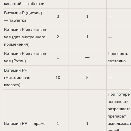
кислотой — таблетки
Витамин Р (цитрин)
3
1
—
— таблетки
Витамин Р из листьев
чая (для внутреннего
2
1
—
применения)
Витамин Р из листьев
Проверять
1
—
чая (Рутин)
ежегодно
Витамин РР
(Никотиновая
10
5
—
кислота)
При потере
активности
разрешаетс
препарат
Витамин РР — драже
1
1
использоват
целей