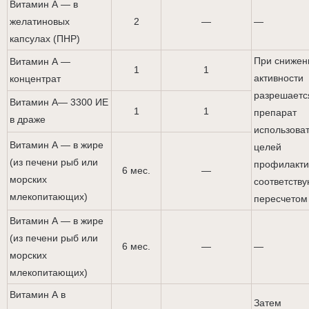
Витамин А — в
желатиновых
2
—
—
капсулах (ПНР)
При снижен
Витамин А —
1
1
активности
концентрат
разрешаетс
Витамин А— 3300 ИЕ
1
1
препарат
в драже
использоват
Витамин А — в жире
целей
(из печени рыб или
профилакти
6 мес.
—
морских
соответств
млекопитающих)
пересчетом
Витамин А — в жире
(из печени рыб или
6 мес.
—
—
морских
млекопитающих)
Витамин А в
Затем