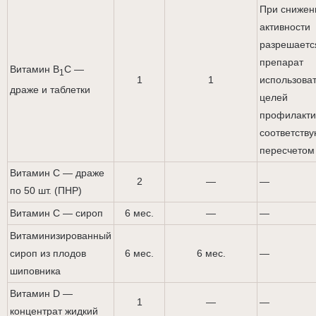
При снижен
активности
разрешаетс
препарат
Витамин В
С —
1
1
1
использоват
драже и таблетки
целей
профилакти
соответств
пересчетом
Витамин С — драже
2
—
—
по 50 шт. (ПНР)
Витамин С — сироп
6 мес.
—
—
Витаминизированный
сироп из плодов
6 мес.
6 мес.
—
шиповника
Витамин D —
1
—
—
концентрат жидкий