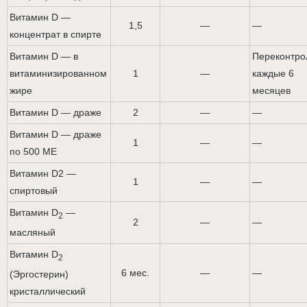
Витамин D —
1,5
—
—
концентрат в спирте
Витамин D — в
Переконтро
витаминизированном
1
—
каждые 6
жире
месяцев
Витамин D — драже
2
—
—
Витамин D — драже
1
—
—
по 500 ME
Витамин D2 —
1
—
—
спиртовый
Витамин D
—
2
2
—
—
масляный
Витамин D
2
6 мес.
—
—
(Эргостерин)
кристаллический