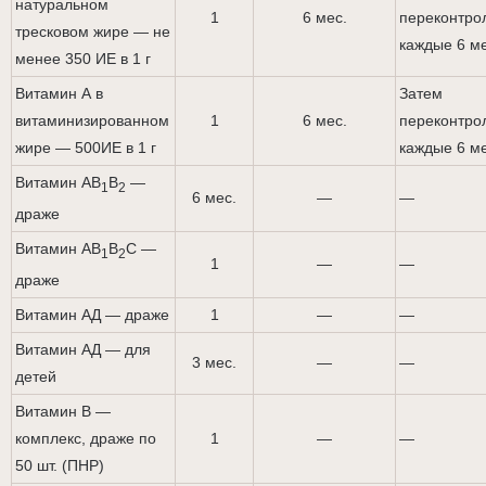
натуральном
1
6 мес.
переконтро
тресковом жире — не
каждые 6 ме
менее 350 ИЕ в 1 г
Витамин А в
Затем
витаминизированном
1
6 мес.
переконтро
жире — 500ИЕ в 1 г
каждые 6 ме
Витамин AB
B
—
1
2
6 мес.
—
—
драже
Витамин AB
B
C —
1
2
1
—
—
драже
Витамин АД — драже
1
—
—
Витамин АД — для
3 мес.
—
—
детей
Витамин В —
комплекс, драже по
1
—
—
50 шт. (ПНР)