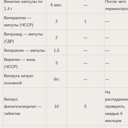
Винилин капсулы по
После чего
6 мес.
—
1,4 г
переконтро
Випералгин —
2
1
—
ампулы (ЧССР)
Випразид — ампулы
2
—
—
(ГДР)
Випраксин — ампулы
1,5
—
—
Вирапин — мазь
3
—
—
(ЧССР)
Висмута нитрат
б/с
—
—
основной
На
Висмут,
распадаемо
фенилсалицилат —
10
5
проверять
таблетки
каждые 6
месяцев