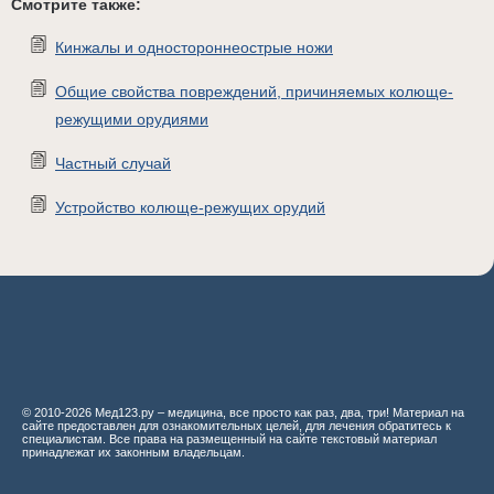
Смотрите также:
Кинжалы и одностороннеострые ножи
Общие свойства повреждений, причиняемых колюще-
режущими орудиями
Частный случай
Устройство колюще-режущих орудий
© 2010-2026 Мед123.ру – медицина, все просто как раз, два, три! Материал на
сайте предоставлен для ознакомительных целей, для лечения обратитесь к
специалистам. Все права на размещенный на сайте текстовый материал
принадлежат их законным владельцам.