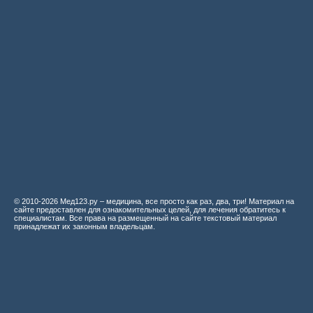
© 2010-2026 Мед123.ру – медицина, все просто как раз, два, три! Материал на
сайте предоставлен для ознакомительных целей, для лечения обратитесь к
специалистам. Все права на размещенный на сайте текстовый материал
принадлежат их законным владельцам.
Мед123.ру
Судебно-медицинское исследование повреждений колюще-режущими
орудиям
Дифференциальная рентгенодиагностика заболеваний органов
дыхания и средостения
Лучевая терапия злокачественных опухолей