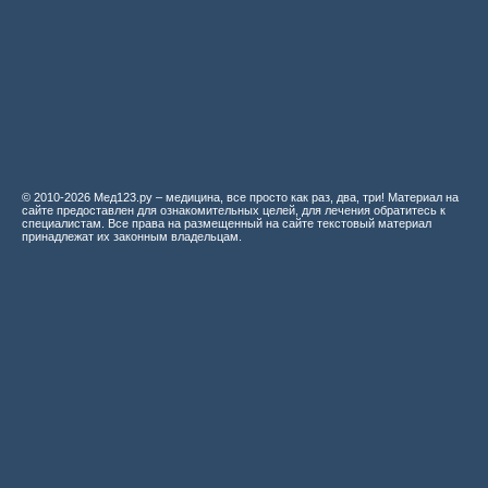
© 2010-2026 Мед123.ру – медицина, все просто как раз, два, три! Материал на
сайте предоставлен для ознакомительных целей, для лечения обратитесь к
специалистам. Все права на размещенный на сайте текстовый материал
принадлежат их законным владельцам.
Мед123.ру
Судебно-медицинское исследование повреждений колюще-режущими
орудиям
Дифференциальная рентгенодиагностика заболеваний органов
дыхания и средостения
Лучевая терапия злокачественных опухолей
Противоопухолевая химиотерапия
Реактивность организма и химиотерапия опухолей
Рентгенологический атлас патологии кисти
Диабетическая стопа
Готовые лекарственные средства
Неврология и психиатрия