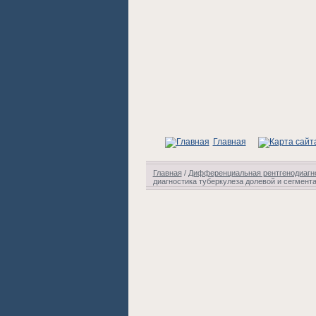
Главная
Главная
/
Дифференциальная рентгенодиагно
диагностика туберкулеза долевой и сегмент