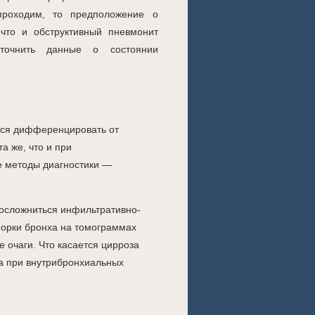
проходим, то предположение о
 что и обструктивный пневмонит
уточнить данные о состоянии
тся дифференцировать от
а же, что и при
е методы диагностики —
т осложниться инфильтративно-
порки бронха на томограммах
 очаги. Что касается цирроза
на при внутрибронхиальных