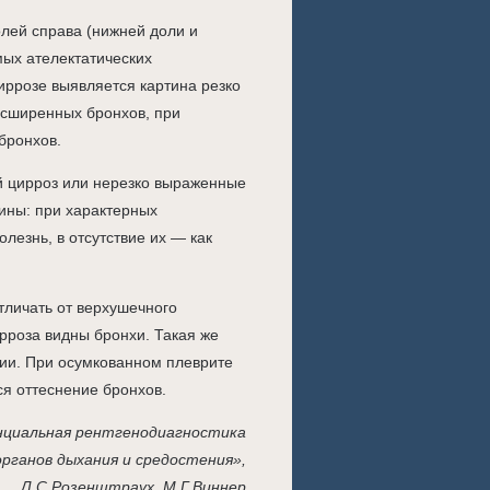
лей справа (нижней доли и
мых ателектатических
ррозе выявляется картина резко
асширенных бронхов, при
бронхов.
й цирроз или нерезко выраженные
тины: при характерных
лезнь, в отсутствие их — как
тличать от верхушечного
рроза видны бронхи. Такая же
ии. При осумкованном плеврите
я оттеснение бронхов.
циальная рентгенодиагностика
органов дыхания и средостения»,
Л.С.Розенштраух, М.Г.Виннер