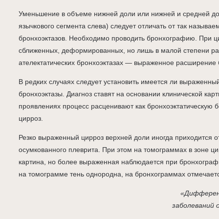
Уменьшение в объеме нижней доли или нижней и средней до
язычкового сегмента слева) следует отличать от так называе
бронхоэктазов. Необходимо проводить бронхографию. При ци
сближенных, деформированных, но лишь в малой степени р
ателектатических бронхоэктазах — выраженное расширение 
В редких случаях следует установить имеется ли выраженны
бронхоэктазы. Диагноз ставят на основании клинической кар
проявлениях процесс расценивают как бронхоэктатическую бо
цирроз.
Резко выраженный цирроз верхней доли иногда приходится о
осумкованного плеврита. При этом на томограммах в зоне ци
картина, но более выраженная наблюдается при бронхограф
на томограмме тень однородна, на бронхограммах отмечаетс
«Дифферен
заболеваний 