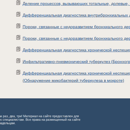
Деление процессов, вызывающих тотальные, долевые,
Дифференциальная диагностика внутрибронхиальных 
Пороки, связанные с недоразвитием бронхиального де
Пороки, связанные с недоразвитием бронхиального дерев
Дифференциальная диагностика хронической неспеци
Инфильтративно-пневмонический туберкулез (Бронхог
Дифференциальная диагностика хронической неспеци
(Обнаружение микобактерий туберкулеза в мокроте)
к раз, два, три! Материал на сайте предоставлен для
 к специалистам. Все права на размещенный на сайте
ладельцам.