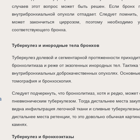
случаев этот вопрос может быть решен. Если бронх 
внутрибронхиальной опухоли отпадает. Следует помнить,
может закончиться циррозом, поэтому необходимо 
соответствующего бронха.
Туберкулез и инородные тела бронхов
Туберкулез долевой и сегментарной протяженности приходи
бронхолитиаза и реже от экзогенных инородных тел. Тактика т
внутрибронхиальных доброкачественных опухолях. Основны
томография и бронхоскопия.
Следует подчеркнуть, что бронхолитиаз, хотя и редко, може
а
пневмоническим туберкулезом. Тогда дистальнее места заку
видна инфильтрация легочной ткани и сливные туберкулезные
дистальнее места ретенции, то это довольно обычная карти
камнях.
Туберкулез и бронхоэктазы