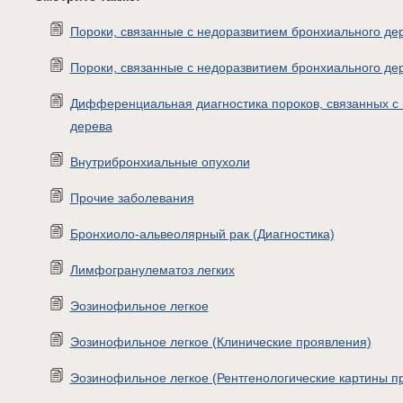
Пороки, связанные с недоразвитием бронхиального де
Пороки, связанные с недоразвитием бронхиального дер
Дифференциальная диагностика пороков, связанных с
дерева
Внутрибронхиальные опухоли
Прочие заболевания
Бронхиоло-альвеолярный рак (Диагностика)
Лимфогранулематоз легких
Эозинофильное легкое
Эозинофильное легкое (Клинические проявления)
Эозинофильное легкое (Рентгенологические картины п