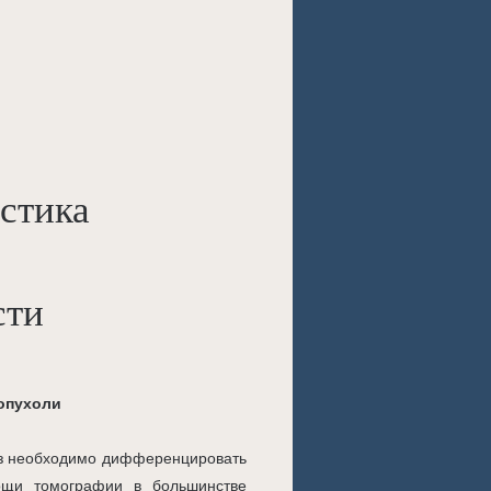
стика
сти
опухоли
ез необходимо дифференцировать
ощи томографии в большинстве