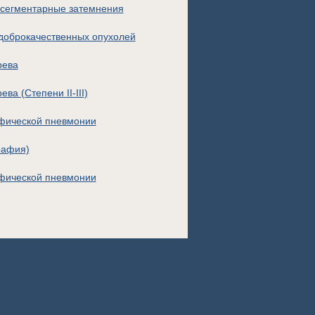
 сегментарные затемнения
доброкачественных опухолей
рева
а (Степени II-III)
фической пневмонии
рафия)
фической пневмонии