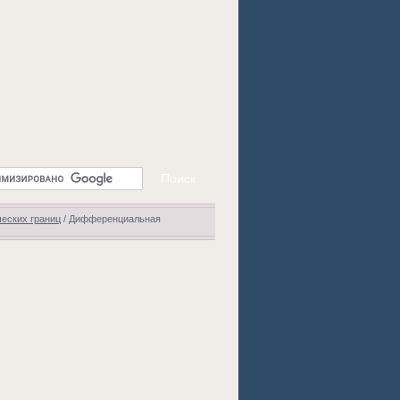
еских границ
/
Дифференциальная