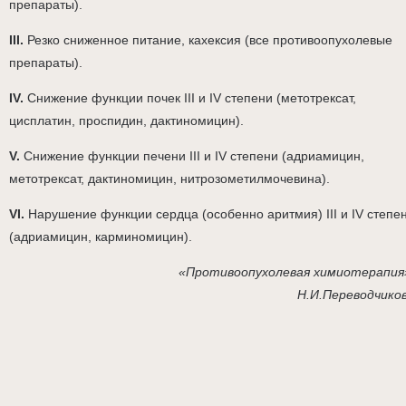
препараты).
III.
Резко сниженное питание, кахексия (все противоопухолевые
препараты).
IV.
Снижение функции почек III и IV степени (метотрексат,
цисплатин, проспидин, дактиномицин).
V.
Снижение функции печени III и IV степени (адриамицин,
метотрексат, дактиномицин, нитрозометилмочевина).
VI.
Нарушение функции сердца (особенно аритмия) III и IV степе
(адриамицин, карминомицин).
«Противоопухолевая химиотерапия
Н.И.Переводчико