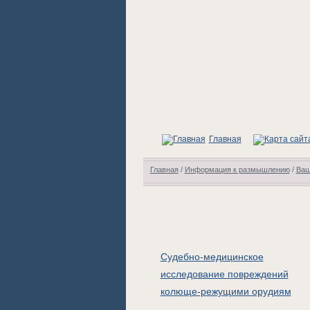
Главная
Главная
/
Информация к размышлению
/
Ваш
Судебно-медицинское
исследование повреждений
колюще-режущими орудиям