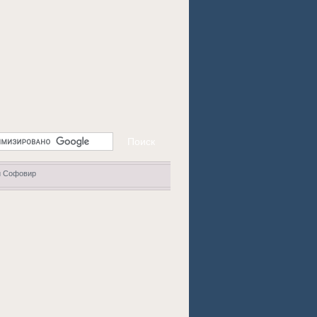
и Софовир