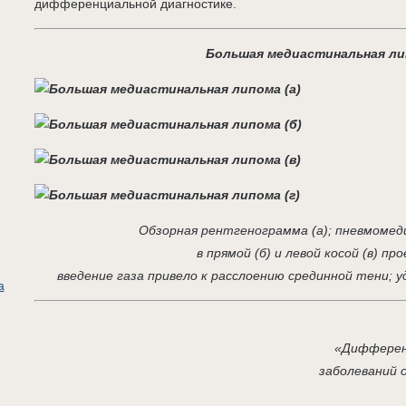
дифференциальной диагностике.
Большая медиастинальная л
Обзорная рентгенограмма (а); пневмоме
в прямой (б) и левой косой (в) про
введение газа привело к расслоению срединной тени; у
а
«Дифферен
заболеваний 