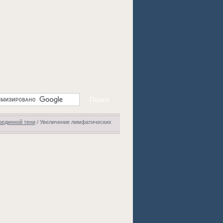
рединной тени
/
Увеличение лимфатических