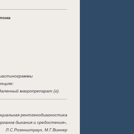
ипома
диастинограммы
екциях:
даленный макропрепарат (г).
циальная рентгенодиагностика
органов дыхания и средостения»,
Л.С.Розенштраух, М.Г.Виннер