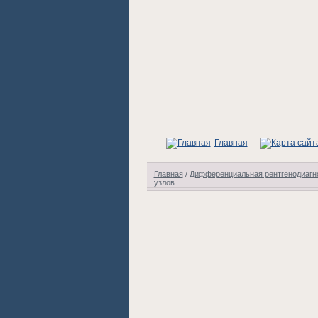
Главная
Главная
/
Дифференциальная рентгенодиагно
узлов