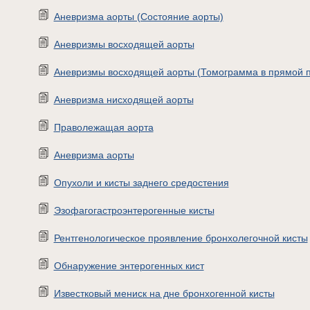
Аневризма аорты (Состояние аорты)
Аневризмы восходящей аорты
Аневризмы восходящей аорты (Томограмма в прямой 
Аневризма нисходящей аорты
Праволежащая аорта
Аневризма аорты
Опухоли и кисты заднего средостения
Эзофагогастроэнтерогенные кисты
Рентгенологическое проявление бронхолегочной кисты
Обнаружение энтерогенных кист
Известковый мениск на дне бронхогенной кисты