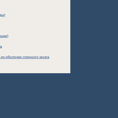
мы)
кции)
ва
из оболочек спинного мозга