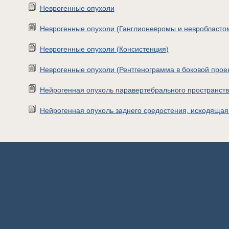
Неврогенные опухоли
Неврогенные опухоли (Ганглионевромы и невробласто
Неврогенные опухоли (Консистенция)
Неврогенные опухоли (Рентгенограмма в боковой прое
Нейрогенная опухоль паравертебрального пространст
Нейрогенная опухоль заднего средостения, исходящая 