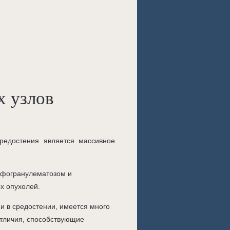
х узлов
редостения является массивное
мфогранулематозом и
х опухолей.
 в средостении, имеется много
отличия, способствующие