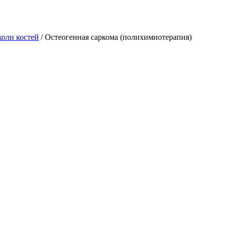
холи костей
/
Остеогенная саркома (полихимиотерапия)