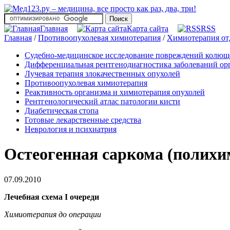
Главная
Карта сайта
RSS
Главная
/
Противоопухолевая химиотерапия
/
Химиотерапия от
Судебно-медицинское исследование повреждений колю
Дифференциальная рентгенодиагностика заболеваний орг
Лучевая терапия злокачественных опухолей
Противоопухолевая химиотерапия
Реактивность организма и химиотерапия опухолей
Рентгенологический атлас патологии кисти
Диабетическая стопа
Готовые лекарственные средства
Неврология и психиатрия
Остеогенная саркома (полихи
07.09.2010
Лечебная схема I очереди
Химиотерапия до операции