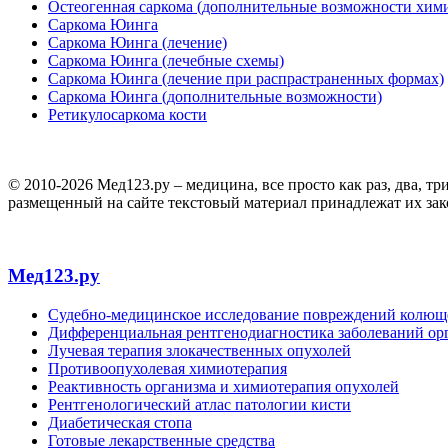
Остеогенная саркома (дополнительные возможности хим
Саркома Юинга
Саркома Юинга (лечение)
Саркома Юинга (лечебные схемы)
Саркома Юинга (лечение при распрастраненных формах)
Саркома Юинга (дополнительные возможности)
Ретикулосаркома кости
© 2010-2026 Мед123.ру – медицина, все просто как раз, два, т
размещенный на сайте текстовый материал принадлежат их за
Мед123.ру
Судебно-медицинское исследование повреждений колю
Дифференциальная рентгенодиагностика заболеваний орг
Лучевая терапия злокачественных опухолей
Противоопухолевая химиотерапия
Реактивность организма и химиотерапия опухолей
Рентгенологический атлас патологии кисти
Диабетическая стопа
Готовые лекарственные средства