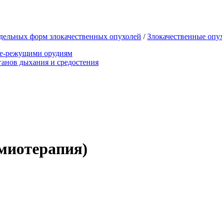
дельных форм злокачественных опухолей
/
Злокачественные опу
ще-режущими орудиям
анов дыхания и средостения
миотерапия)