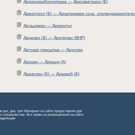
Дезоксирибонуклеаза — Дексаметазон (Б)
Димэстрол (Б) — Динатриевая соль, этилендиаминтетр
Дельсемин — Дерматол
Динезин (Б) — Диотилан (ВНР)
Детская присыпка — Дехолин
Диохин — Диоцид (А)
Диазолин (Б) — Диакарб (Б)
к раз, два, три! Материал на сайте предоставлен для
 к специалистам. Все права на размещенный на сайте
ладельцам.