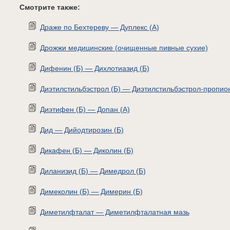
Смотрите также:
Драже по Бехтереву — Дуплекс (А)
Дрожжи медицинские (очищенные пивные сухие)
Дифенин (Б) — Дихлотиазид (Б)
Диэтилстильбэстрол (Б) — Диэтилстильбэстрол-пропион
Диэтифен (Б) — Допан (А)
Дид — Дийодтирозин (Б)
Дикафен (Б) — Диколин (Б)
Диланизид (Б) — Димедрол (Б)
Димеколин (Б) — Димерин (Б)
Диметилфталат — Диметилфталатная мазь