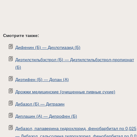
Смотрите также:
Дифенин (Б) — Дихлотиазид (Б)
Диэтилстильбэстрол (Б) — Диэтилстильбэстрол-пропионат
(Б)
Диэтифен (Б) — Допан (А)
Дрожжи медицинские (очищенные пивные сухие)
Дибазол (Б) — Дитразин
Диплацин (А) — Дипрофен (Б)
Дибазол, папаверина гидрохлорид, фенобарбитал по 0,025
— Дибазол, сальсолина гидрохлорид, фенобарбитал по 0,0