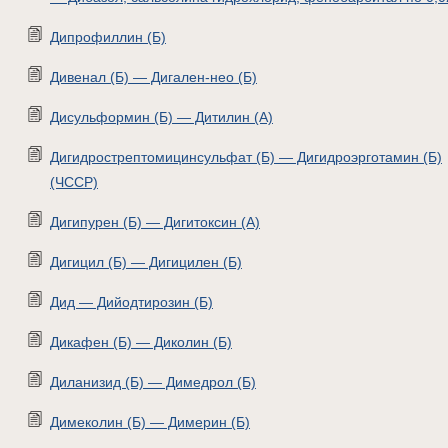
Дипрофиллин (Б)
Дивенал (Б) — Дигален-нео (Б)
Дисульформин (Б) — Дитилин (А)
Дигидрострептомицинсульфат (Б) — Дигидроэрготамин (Б)
(ЧССР)
Дигипурен (Б) — Дигитоксин (А)
Дигицил (Б) — Дигицилен (Б)
Дид — Дийодтирозин (Б)
Дикафен (Б) — Диколин (Б)
Диланизид (Б) — Димедрол (Б)
Димеколин (Б) — Димерин (Б)