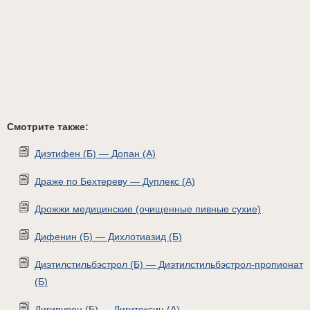
Смотрите также:
Диэтифен (Б) — Допан (А)
Драже по Бехтереву — Дуплекс (А)
Дрожжи медицинские (очищенные пивные сухие)
Дифенин (Б) — Дихлотиазид (Б)
Диэтилстильбэстрол (Б) — Диэтилстильбэстрол-пропионат
(Б)
Дигипурен (Б) — Дигитоксин (А)