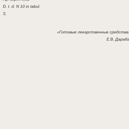
D. t. d. N 10 in tabul.
S.
«Готовые лекарственные средства
Е.В. Дараб