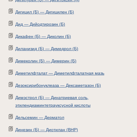
Дигицил (Б) — Дигицилен (Б)
Дид — Дийодтирозин (Б)
Дикафен (Б) — Диколин (Б)
Диланизид (Б) — Димедрол (Б)
Димеколин (Б) — Димерин (Б)
Диметилфталат — Диметилфталатная мазь
Дезоксирибонуклеаза — Дексаметазон (Б)
Димэстрол (Б) — Динатриевая соль,
этилендиаминтетрауксусной кислоты
Дельсемин — Дерматол
Динезин (Б) — Диотилан (ВНР)