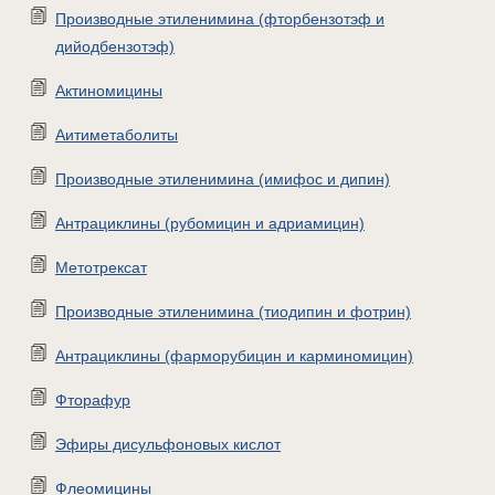
Производные этиленимина (фторбензотэф и
дийодбензотэф)
Актиномицины
Аитиметаболиты
Производные этиленимина (имифос и дипин)
Антрациклины (рубомицин и адриамицин)
Метотрексат
Производные этиленимина (тиодипин и фотрин)
Антрациклины (фарморубицин и карминомицин)
Фторафур
Эфиры дисульфоновых кислот
Флеомицины