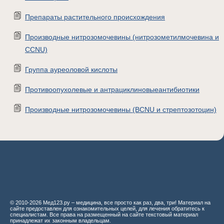
Препараты растительного происхождения
Производные нитрозомочевины (нитрозометилмочевина и
CCNU)
Группа ауреоловой кислоты
Противоопухолевые и антрациклиновыеантибиотики
Производные нитрозомочевины (BCNU и стрептозотоцин)
© 2010-2026 Мед123.ру – медицина, все просто как раз, два, три! Материал на
сайте предоставлен для ознакомительных целей, для лечения обратитесь к
специалистам. Все права на размещенный на сайте текстовый материал
принадлежат их законным владельцам.