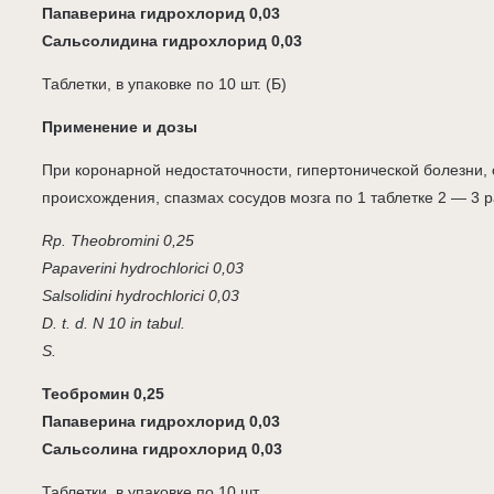
Папаверина гидрохлорид 0,03
Сальсолидина гидрохлорид 0,03
Таблетки, в упаковке по 10 шт. (Б)
Применение и дозы
При коронарной недостаточности, гипертонической болезни, 
происхождения, спазмах сосудов мозга по 1 таблетке 2 — 3 р
Rp. Theobromini 0,25
Papaverini hydrochlorici 0,03
Salsolidini hydrochlorici 0,03
D. t. d. N 10 in tabul.
S.
Теобромин 0,25
Папаверина гидрохлорид 0,03
Сальсолина гидрохлорид 0,03
Таблетки, в упаковке по 10 шт.