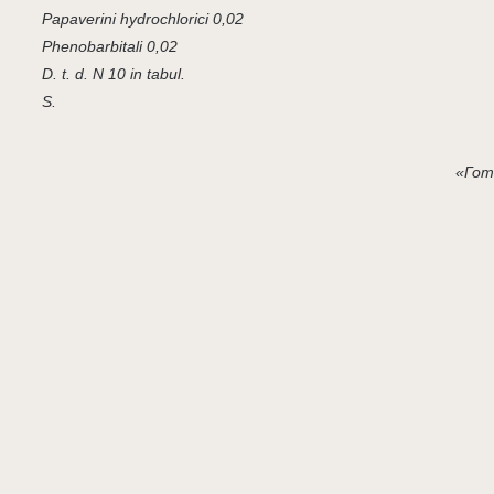
Papaverini hydrochlorici 0,02
Phenobarbitali 0,02
D. t. d. N 10 in tabul.
S.
«Гот