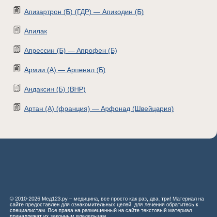
Апизартрон (Б) (ГДР) — Апикодин (Б)
Апилак
Апрессин (Б) — Апрофен (Б)
Армии (А) — Арпенал (Б)
Андаксин (Б) (ВНР)
Артан (А) (франция) — Арфонад (Швейцария)
© 2010-2026 Мед123.ру – медицина, все просто как раз, два, три! Материал на
сайте предоставлен для ознакомительных целей, для лечения обратитесь к
специалистам. Все права на размещенный на сайте текстовый материал
принадлежат их законным владельцам.