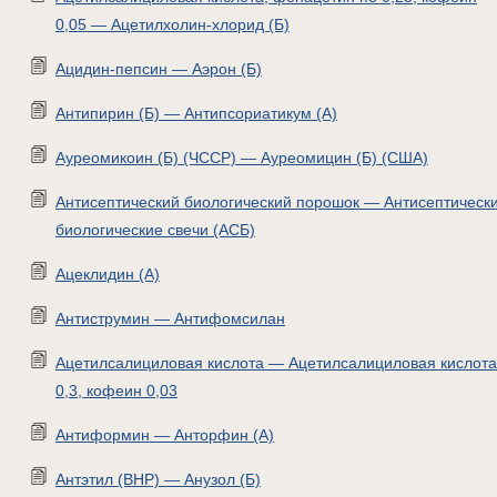
0,05 — Ацетилхолин-хлорид (Б)
Ацидин-пепсин — Аэрон (Б)
Антипирин (Б) — Антипсориатикум (A)
Ауреомикоин (Б) (ЧССР) — Ауреомицин (Б) (США)
Антисептический биологический порошок — Антисептическ
биологические свечи (АСБ)
Ацеклидин (А)
Антиструмин — Антифомсилан
Ацетилсалициловая кислота — Ацетилсалициловая кислота
0,3, кофеин 0,03
Антиформин — Анторфин (А)
Антэтил (ВНР) — Анузол (Б)