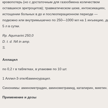
кровопотерь (но с достаточным для газообмена количеством
оставшихся эритроцитов); травматическом шоке, интоксикациях,
истощении больных в до и послеоперационном периоде —
подкожно или внутримышечно по 250—1000 мл на 1 инъекцию, д
5 л в сутки.
Rp. Aqumarini 250,0
D. t. d. N4 in amp.
S.
Аллацил
по 0,2 г в таблетках, в упаковке по 10 шт.
1 Аллил-3-этил6аминоурацил.
Синонимы: аминометрадин, аминометрамид, катапирин, миетин.
Применение и дозы