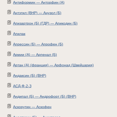
Антиформин — Анторфин (А)
Антэтил (ВНР) — Анузол (Б)
Апизартрон (Б) (ГДР) — Апикодин (Б)
Апилак
Апрессин (Б) — Апрофен (Б)
Армии (А) — Арпенал (Б)
Артан (А) (франция) — Арфонад (Швейцария)
Андаксин (Б) (ВНР)
АСД-Ф-2-З
Андипал (Б) — Андрофорт (Б) (ВНР)
Аскорутин — Аскофен