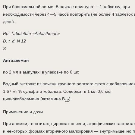
При бронхиальной астме. В начале приступа — 1 таблетку; при
необходимости через 4—5 часов повторить (не более 4 таблеток 
день).
Rp. Tabulettae «Antasthman»
D. t. d. N 12
S.
Антианемин
по 2 мл в ампулах, в упаковке по 6 шт.
Водный экстракт из печени крупного рогатого скота с добавление
1,67 мг % сульфата кобальта. Содержит в 1 мл 0,6 мкг
цианокобаламина (витамина В
).
12
Применение и дозы
При анемии, гепатитах, циррозах печени, атрофических гастрита
и некоторых формах вторичного малокровия — внутримышечно 