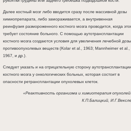
рукоятки грудины или заднего гребешка подвздошной кости.
Далее костный мозг либо вводится сразу после массивной дозы
химиопрепарата, либо замораживается, а внутривенная
реинфузия размороженного костного мозга проводится, когда это
требует состояние больного. С помощью аутотрансплантации
костного мозга создаются условия для увеличения лечебной доз
противоопухолевых веществ (Kolar et al., 1963; Mannheimer et al.,
1967, и др.).
Следует указать и на отрицательную сторону аутотрансплантаци
костного мозга у онкологических больных, которая состоит в
опасности ретрансплантации опухолевых клеток.
«Реактивность организма и химиотерапия опухолей
К.П.Балицкий, И.Г.Вексл