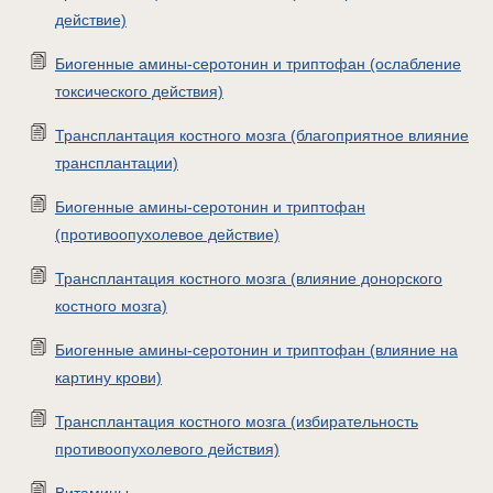
действие)
Биогенные амины-серотонин и триптофан (ослабление
токсического действия)
Трансплантация костного мозга (благоприятное влияние
трансплантации)
Биогенные амины-серотонин и триптофан
(противоопухолевое действие)
Трансплантация костного мозга (влияние донорского
костного мозга)
Биогенные амины-серотонин и триптофан (влияние на
картину крови)
Трансплантация костного мозга (избирательность
противоопухолевого действия)