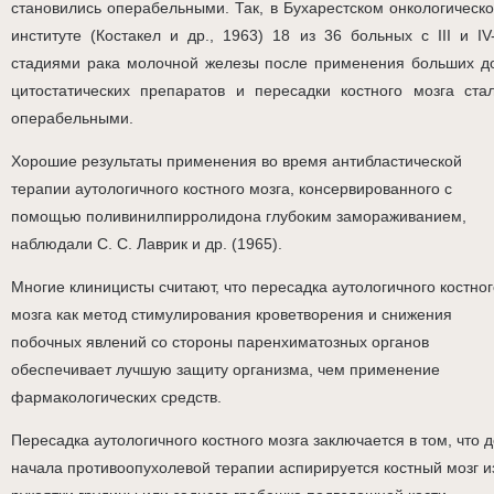
становились операбельными. Так, в Бухарестском онкологическ
институте (Костакел и др., 1963) 18 из 36 больных с III и IV
стадиями рака молочной железы после применения больших д
цитостатических препаратов и пересадки костного мозга ста
операбельными.
Хорошие результаты применения во время антибластической
терапии аутологичного костного мозга, консервированного с
помощью поливинилпирролидона глубоким замораживанием,
наблюдали С. С. Лаврик и др. (1965).
Многие клиницисты считают, что пересадка аутологичного костног
мозга как метод стимулирования кроветворения и снижения
побочных явлений со стороны паренхиматозных органов
обеспечивает лучшую защиту организма, чем применение
фармакологических средств.
Пересадка аутологичного костного мозга заключается в том, что 
начала противоопухолевой терапии аспирируется костный мозг и