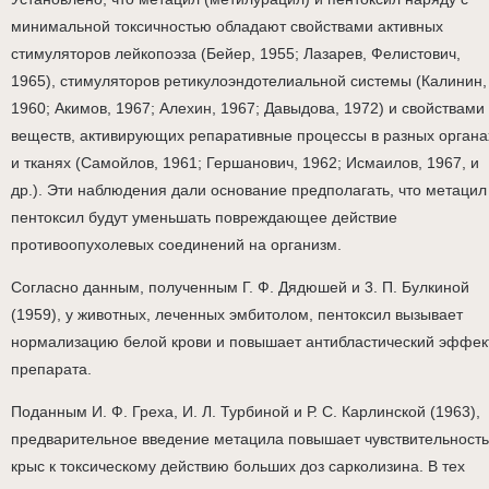
минимальной токсичностью обладают свойствами активных
стимуляторов лейкопоэза (Бейер, 1955; Лазарев, Фелистович,
1965), стимуляторов ретикулоэндотелиальной системы (Калинин,
1960; Акимов, 1967; Алехин, 1967; Давыдова, 1972) и свойствами
веществ, активирующих репаративные процессы в разных органа
и тканях (Самойлов, 1961; Гершанович, 1962; Исмаилов, 1967, и
др.). Эти наблюдения дали основание предполагать, что метацил
пентоксил будут уменьшать повреждающее действие
противоопухолевых соединений на организм.
Согласно данным, полученным Г. Ф. Дядюшей и 3. П. Булкиной
(1959), у животных, леченных эмбитолом, пентоксил вызывает
нормализацию белой крови и повышает антибластический эффек
препарата.
Поданным И. Ф. Греха, И. Л. Турбиной и Р. С. Карлинской (1963),
предварительное введение метацила повышает чувствительность
крыс к токсическому действию больших доз сарколизина. В тех