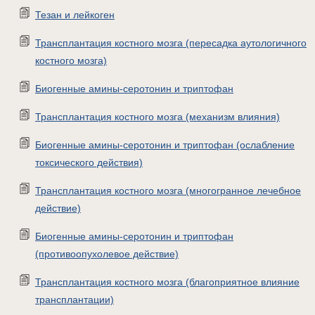
Тезан и лейкоген
Трансплантация костного мозга (пересадка аутологичного
костного мозга)
Биогенные амины-серотонин и триптофан
Трансплантация костного мозга (механизм влияния)
Биогенные амины-серотонин и триптофан (ослабление
токсического действия)
Трансплантация костного мозга (многогранное лечебное
действие)
Биогенные амины-серотонин и триптофан
(противоопухолевое действие)
Трансплантация костного мозга (благоприятное влияние
трансплантации)