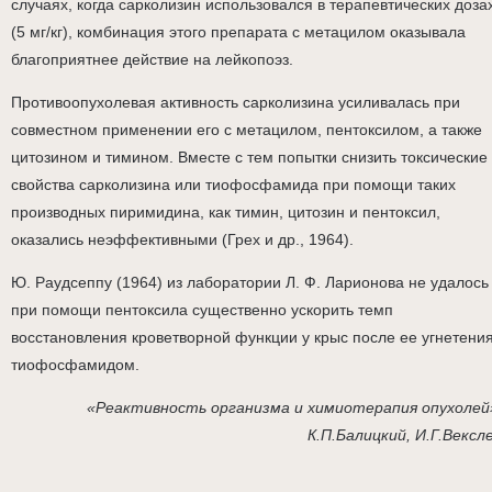
случаях, когда сарколизин использовался в терапевтических доза
(5 мг/кг), комбинация этого препарата с метацилом оказывала
благоприятнее действие на лейкопоэз.
Противоопухолевая активность сарколизина усиливалась при
совместном применении его с метацилом, пентоксилом, а также
цитозином и тимином. Вместе с тем попытки снизить токсические
свойства сарколизина или тиофосфамида при помощи таких
производных пиримидина, как тимин, цитозин и пентоксил,
оказались неэффективными (Грех и др., 1964).
Ю. Раудсеппу (1964) из лаборатории Л. Ф. Ларионова не удалось
при помощи пентоксила существенно ускорить темп
восстановления кроветворной функции у крыс после ее угнетени
тиофосфамидом.
«Реактивность организма и химиотерапия опухолей
К.П.Балицкий, И.Г.Вексл