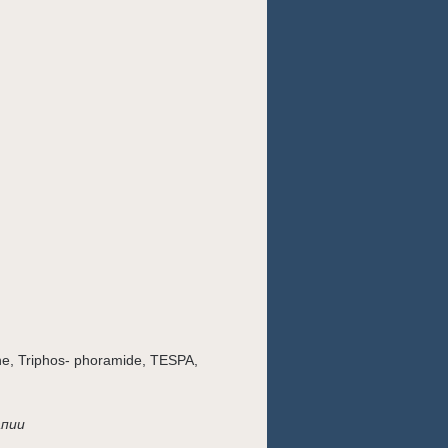
ene, Triphos- phoramide, TESPA,
апии