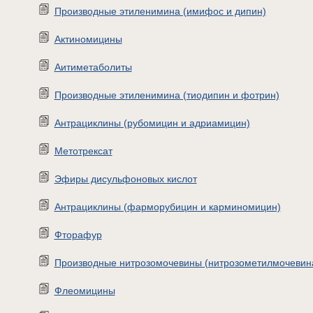
Производные этиленимина (имифос и дипин)
Актиномицины
Аитиметаболиты
Производные этиленимина (тиодипин и фотрин)
Антрациклины (рубомицин и адриамицин)
Метотрексат
Эфиры дисульфоновых кислот
Антрациклины (фарморубицин и карминомицин)
Фторафур
Производные нитрозомочевины (нитрозометилмочевин
Флеомицины