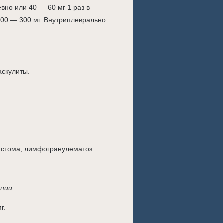
вно или 40 — 60 мг 1 раз в
100 — 300 мг. Внутриплеврально
аскулиты.
астома, лимфогранулематоз.
апии
г.