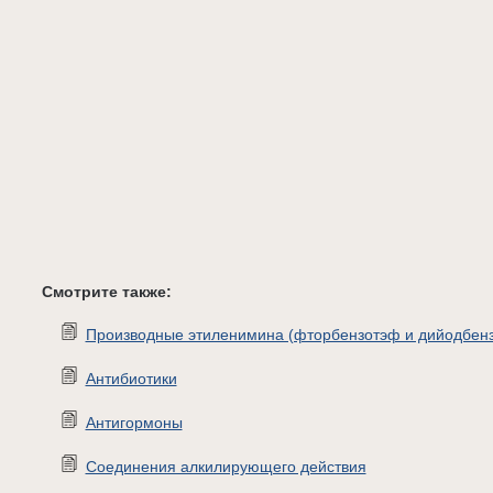
Смотрите также:
Производные этиленимина (фторбензотэф и дийодбен
Антибиотики
Антигормоны
Соединения алкилирующего действия