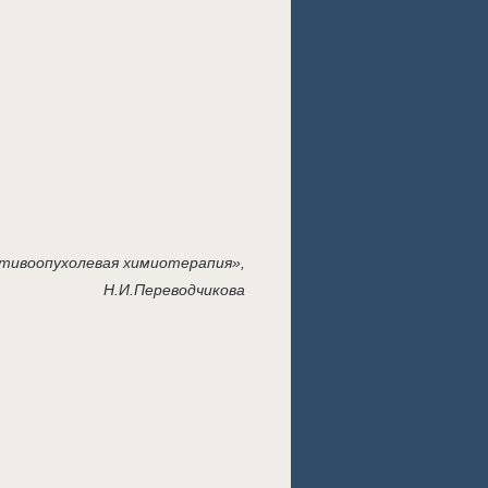
тивоопухолевая химиотерапия»,
Н.И.Переводчикова