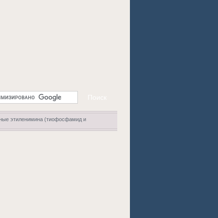
ные этиленимина (тиофосфамид и