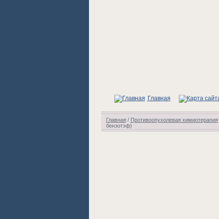
Главная
Главная
/
Противоопухолевая химиотерапия
бензотэф)