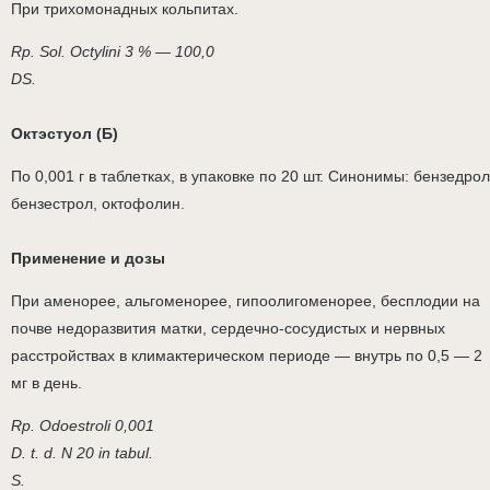
При трихомонадных кольпитах.
Rp. Sol. Octylini 3 % — 100,0
DS.
Октэстуол (Б)
По 0,001 г в таблетках, в упаковке по 20 шт. Синонимы: бензедрол
бензестрол, октофолин.
Применение и дозы
При аменорее, альгоменорее, гипоолигоменорее, бесплодии на
почве недоразвития матки, сердечно-сосудистых и нервных
расстройствах в климактерическом периоде — внутрь по 0,5 — 2
мг в день.
Rp. Odoestroli 0,001
D. t. d. N 20 in tabul.
S.