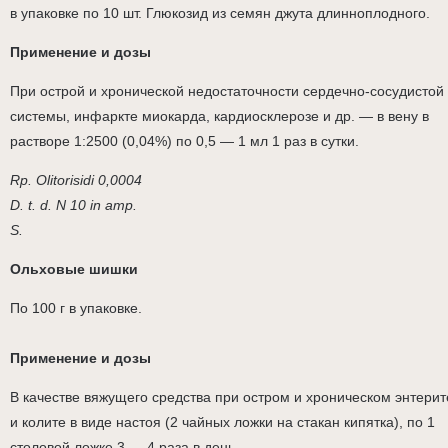
в упаковке по 10 шт. Глюкозид из семян джута длинноплодного.
Применение и дозы
При острой и хронической недостаточности сердечно-сосудистой
системы, инфаркте миокарда, кардиосклерозе и др. — в вену в
растворе 1:2500 (0,04%) по 0,5 — 1 мл 1 раз в сутки.
Rp. Olitorisidi 0,0004
D. t. d. N 10 in amp.
S.
Ольховые шишки
По 100 г в упаковке.
Применение и дозы
В качестве вяжущего средства при остром и хроническом энтерит
и колите в виде настоя (2 чайных ложки на стакан кипятка), по 1
столовой ложке 3 — 4 раза в день.