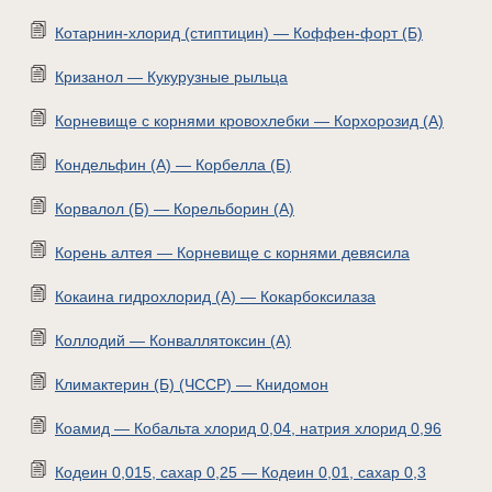
Котарнин-хлорид (стиптицин) — Коффен-форт (Б)
Кризанол — Кукурузные рыльца
Корневище с корнями кровохлебки — Корхорозид (А)
Кондельфин (А) — Корбелла (Б)
Корвалол (Б) — Корельборин (А)
Корень алтея — Корневище с корнями девясила
Кокаина гидрохлорид (А) — Кокарбоксилаза
Коллодий — Конваллятоксин (А)
Климактерин (Б) (ЧССР) — Книдомон
Коамид — Кобальта хлорид 0,04, натрия хлорид 0,96
Кодеин 0,015, сахар 0,25 — Кодеин 0,01, сахар 0,3