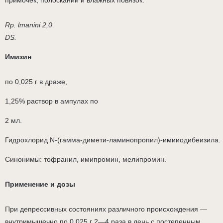
примочек, полосканий и влажных повязок.
Rp. lmanini 2,0
DS.
Имизин
по 0,025 г в драже,
1,25% раствор в ампулах по
2 мл.
Гидрохлорид N-(гамма-димети-ламинопропил)-имииодибеизила.
Синонимы: тофранил, имипромин, мелипромин.
Применение и дозы
При депрессивных состояниях различного происхождения —
внутримышечно по 0,025 г 2—4 раза в день с постепенным