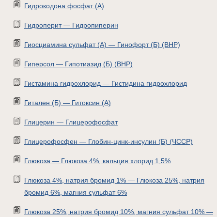
Гидрокодона фосфат (А)
Гидроперит — Гидропиперин
Гиосциамина сульфат (А) — Гинофорт (Б) (ВНР)
Гиперсол — Гипотиазид (Б) (ВНР)
Гистамина гидрохлорид — Гистидина гидрохлорид
Гитален (Б) — Гитоксин (А)
Глицерин — Глицерофосфат
Глицерофосфен — Глобин-цинк-инсулин (Б) (ЧССР)
Глюкоза — Глюкоза 4%, кальция хлорид 1,5%
Глюкоза 4%, натрия бромид 1% — Глюкоза 25%, натрия
бромид 6%, магния сульфат 6%
Глюкоза 25%, натрия бромид 10%, магния сульфат 10% —