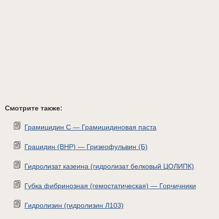
Смотрите также:
Грамицидин С — Грамицидиновая паста
Грацидин (ВНР) — Гризеофульвин (Б)
Гидролизат казеина (гидролизат белковый ЦОЛИПК)
Губка фибринозная (гемостатическая) — Горчичники
Гидролизин (гидролизин Л103)